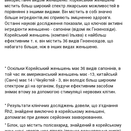
містить більш широкий спектр лікарських можливостей в
порівнянні з іншими видами. Він містить в собі значно
більше інгредієнтів,які сприяють зміцненню здоров'я.
Останні наукові дослідження показали, що ключові активні
інгредієнти женьшеню - сапоніни (відомі як Гінзенозіди).
Корейський женьшень (компанії Ільхва) є найбільш
ефективним т. к. він містить 36 видів Гінзенозідов, що
набагато більше, ніж в інших видах женьшеню.
* Оскільки Корейський женьшень має 36 видів сапонінів, в
той час як американський женьшень має -13, китайськй
(Санчі) має 14 і Чікуйотей - 3, він володіє більш широким
спектром дії на організм, будучи ефективним засобом
знімає втому за допомогою стимуляції нервових клітин.
* Результати клінічних досліджень довели, що з'єднання
Rh2, знайдене виключно в корейському женьшені,
допомагає при деяких серйозних захворюваннях.
* Білок, що містить полісахарид, знайдений в корейському
женьшені, уповільнює ліполіз (процес розщеплення жирів).