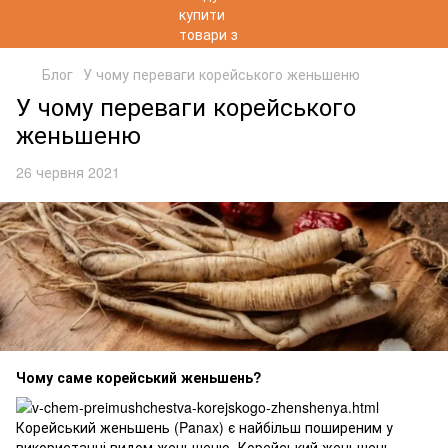
Блог
У чому переваги корейського женьшеню
У чому переваги корейського
женьшеню
26 червня 2021
Чому саме корейський женьшень?
Корейський женьшень (Panax) є найбільш поширеним у
використанні видом женьшеню. Корейський женьшень