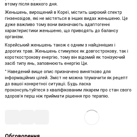
втому після важкого дня.
Женьшень, вирощений в Кореї, містить широкий спектр
гінзенозідов, які не містяться в інших видах женьшеню. Це
дуже важливо тому вони визначають адаптогенні
характеристики женьшеню, що приводять до балансу
організм.
Корейський женьшень також є одним з найцінніших і
дорогих трав. Женьшень стимулює як довгострокову, так і
короткострокову енергію, тому він відомий як тонізуючий
засіб типу янь, заповнюють енергію Ци.
* Наведений вище опис призначено винятково для
інформаційних цілей. Зміст не можна тлумачити як рецепт
до вашої конкретної ситуації. Будь ласка
проконсультуйтеся з кваліфікованим лікарем про стан свого
здоров'я перш ніж приймати рішення про терапію.
Обговорення