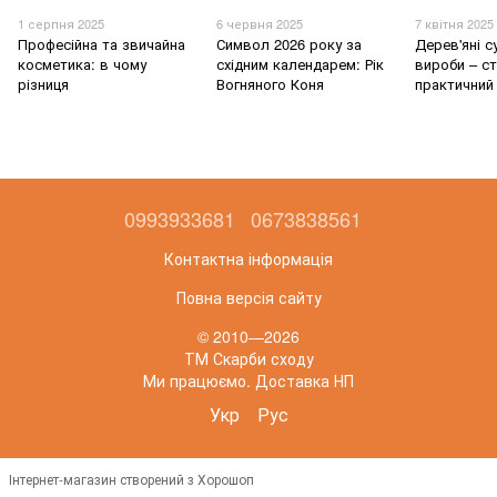
1 серпня 2025
6 червня 2025
7 квітня 2025
Професійна та звичайна
Символ 2026 року за
Дерев'яні с
косметика: в чому
східним календарем: Рік
вироби – ст
різниця
Вогняного Коня
практичний
0993933681
0673838561
Контактна інформація
Повна версія сайту
© 2010—2026
ТМ Скарби сходу
Ми працюємо. Доставка НП
Укр
Рус
Інтернет-магазин створений з Хорошоп