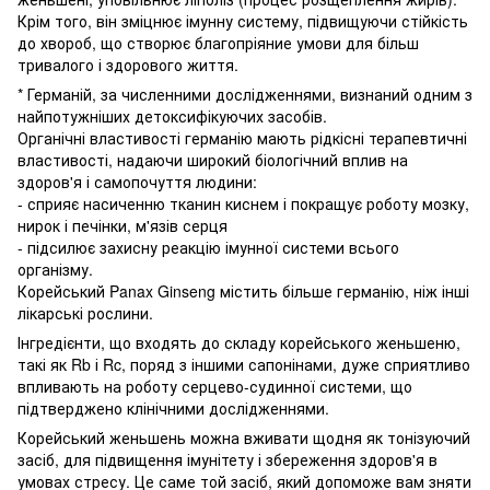
Крім того, він зміцнює імунну систему, підвищуючи стійкість
до хвороб, що створює благопріяние умови для більш
тривалого і здорового життя.
* Германій, за численними дослідженнями, визнаний одним з
найпотужніших детоксифікуючих засобів.
Органічні властивості германію мають рідкісні терапевтичні
властивості, надаючи широкий біологічний вплив на
здоров'я і самопочуття людини:
- сприяє насиченню тканин киснем і покращує роботу мозку,
нирок і печінки, м'язів серця
- підсилює захисну реакцію імунної системи всього
організму.
Корейський Panax Ginseng містить більше германію, ніж інші
лікарські рослини.
Інгредієнти, що входять до складу корейського женьшеню,
такі як Rb і Rc, поряд з іншими сапонінами, дуже сприятливо
впливають на роботу серцево-судинної системи, що
підтверджено клінічними дослідженнями.
Корейський женьшень можна вживати щодня як тонізуючий
засіб, для підвищення імунітету і збереження здоров'я в
умовах стресу. Це саме той засіб, який допоможе вам зняти