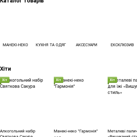
Каталог товарів
МАНЕКІ-НЕКО
КУХНЯ ТА ОДЯГ
АКСЕСУАРИ
ЕКСКЛЮЗИВ
Хіти
Хіт
Хіт
Хіт
Алкогольний набір
Манекі-неко "Гармонія"
Металеві палич
Святкова Сакура
«Вишуканий ст