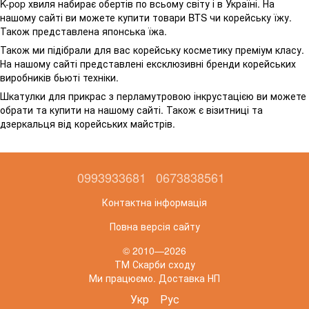
K-pop хвиля набирає обертів по всьому світу і в Україні. На
нашому сайті ви можете купити товари BTS чи корейську їжу.
Також представлена японська їжа.
Також ми підібрали для вас корейську косметику преміум класу.
На нашому сайті представлені ексклюзивні бренди корейських
виробників бьюті техніки.
Шкатулки для прикрас з перламутровою інкрустацією ви можете
обрати та купити на нашому сайті. Також є візитниці та
дзеркальця від корейських майстрів.
0993933681
0673838561
Контактна інформація
Повна версія сайту
© 2010—2026
ТМ Скарби сходу
Ми працюємо. Доставка НП
Укр
Рус