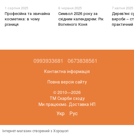
1 серпня 2025
6 червня 2025
7 квітня 2025
Професійна та звичайна
Символ 2026 року за
Дерев'яні с
косметика: в чому
східним календарем: Рік
вироби – ст
різниця
Вогняного Коня
практичний
0993933681
0673838561
Контактна інформація
Повна версія сайту
© 2010—2026
ТМ Скарби сходу
Ми працюємо. Доставка НП
Укр
Рус
Інтернет-магазин створений з Хорошоп