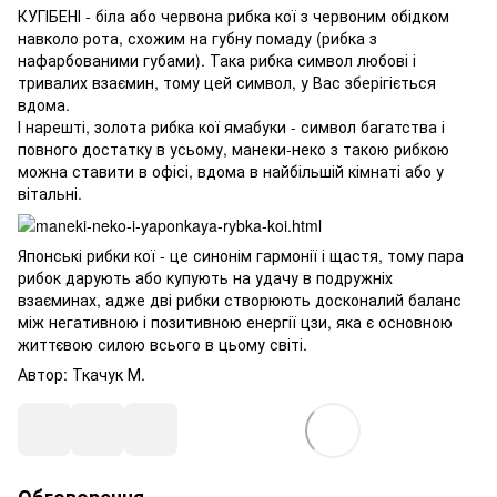
КУГІБЕНІ - біла або червона рибка кої з червоним обідком
навколо рота, схожим на губну помаду (рибка з
нафарбованими губами). Така рибка символ любові і
тривалих взаємин, тому цей символ, у Вас зберігіється
вдома.
І нарешті, золота рибка кої ямабуки - символ багатства і
повного достатку в усьому, манеки-неко з такою рибкою
можна ставити в офісі, вдома в найбільшій кімнаті або у
вітальні.
Японські рибки кої - це синонім гармонії і щастя, тому пара
рибок дарують або купують на удачу в подружніх
взаєминах, адже дві рибки створюють досконалий баланс
між негативною і позитивною енергії цзи, яка є основною
життєвою силою всього в цьому світі.
Автор: Ткачук М.