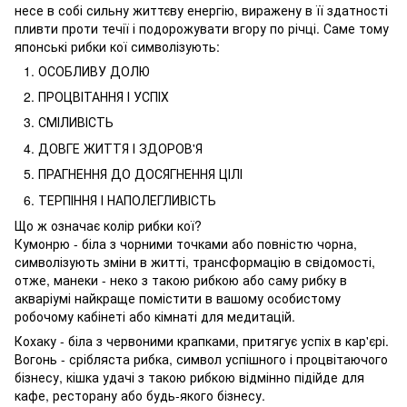
несе в собі сильну життєву енергію, виражену в її здатності
пливти проти течії і подорожувати вгору по річці. Саме тому
японські рибки кої символізують:
ОСОБЛИВУ ДОЛЮ
ПРОЦВІТАННЯ І УСПІХ
СМІЛИВІСТЬ
ДОВГЕ ЖИТТЯ І ЗДОРОВ'Я
ПРАГНЕННЯ ДО ДОСЯГНЕННЯ ЦІЛІ
ТЕРПІННЯ І НАПОЛЕГЛИВІСТЬ
Що ж означає колір рибки кої?
Кумонрю - біла з чорними точками або повністю чорна,
символізують зміни в житті, трансформацію в свідомості,
отже, манеки - неко з такою рибкою або саму рибку в
акваріумі найкраще помістити в вашому особистому
робочому кабінеті або кімнаті для медитацій.
Кохаку - біла з червоними крапками, притягує успіх в кар'єрі.
Вогонь - срібляста рибка, символ успішного і процвітаючого
бізнесу, кішка удачі з такою рибкою відмінно підійде для
кафе, ресторану або будь-якого бізнесу.