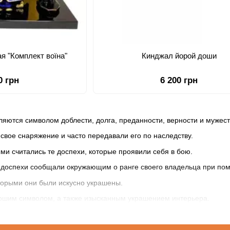
я "Комплект воїна"
Кинджал йорой доши
0 грн
6 200 грн
яются символом доблести, долга, преданности, верности и мужест
свое снаряжение и часто передавали его по наследству.
и считались те доспехи, которые проявили себя в бою.
 доспехи сообщали окружающим о ранге своего владельца при по
торыми они были искусно украшены.
рошим символом, а также изысканным украшением интерьера.