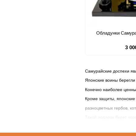
Обладунки Самура
3 00
Самурайские доспехи явл
Японские воины берегли 
Конечно наиболее ценным
Кроме защиты, японские
разноцветных гербов, ко
Такой подарок будет хо