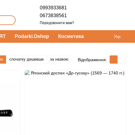
0993933681
0673838561
Передзвонити вам?
ЯТ
Podarki.Oshop
Косметика
Укр
тю
спочатку дешевше
за назвою
Відображення: