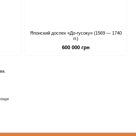
Японский доспех «До-гусоку» (1569 — 1740
гг.)
600 000 грн
ва.
мощи