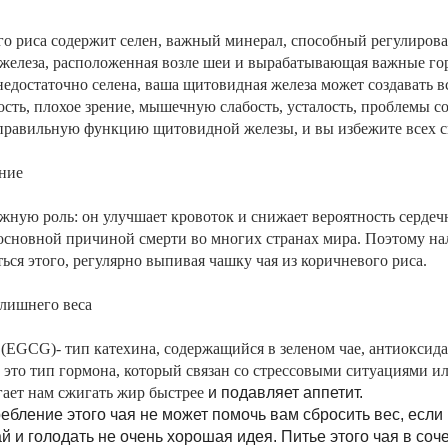
ого риса содержит селен, важный минерал, способный регулиро
 железа, расположенная возле шеи и вырабатывающая важные г
недостаточно селена, ваша щитовидная железа может создавать
сть, плохое зрение, мышечную слабость, усталость, проблемы со
 правильную функцию щитовидной железы,
и вы избежите всех 
ние
ажную роль: он улучшает кровоток и снижает вероятность сердеч
 основной причиной смерти во многих странах мира. Поэтому нал
ься этого, регулярно выпивая чашку чая из коричневого риса.
 лишнего веса
 (EGCG)- тип катехина, содержащийся в зеленом чае, антиокси
 это тип гормона, который связан со стрессовыми ситуациями и
гает нам сжигать жир быстрее
и подавляет аппетит.
ебление этого чая не может помочь вам сбросить вес, есл
 и голодать не очень хорошая идея. Питье этого чая в соч