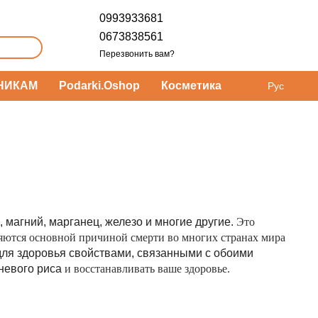
0993933681
0673838561
Перезвонить вам?
НИКАМ
Podarki.Oshop
Косметика
Рус
, магний, марганец, железо и многие другие.
Это
ляются основной причиной смерти
во многих странах мира
для здоровья свойствами, связанными с обоими
невого риса
и восстанавливать ваше здоровье.