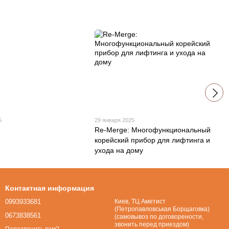
5
29 января 2025
Re-Merge: Многофункциональный
корейский прибор для лифтинга и
ухода на дому
Контактная информация
0993933681
Киев, ТЦ Аметист
(Петропавловськая Борщаговка)
0673838561
(самовывоз по договорености,
звонить перед приездом)