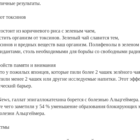
тличные результаты.
 от токсинов
остоит из коричневого риса с зеленым чаем,
тить организм от токсинов. Зеленый чай славится тем,
оксинов и вредных веществ ваш организм. Полифенолы в зеленом
идантами, столь
необходимыми для борьбы со свободными ради
ройств памяти и внимания
то у пожилых японцев, которые пили более 2 чашек зелёного чая
 пили менее 2 чашек
или другие исследуемые напитки. Этот эффе
ческий барьер.
News, галлат эпигаллокатехина борется с болезнью Альцгеймера
те чего заметили у 54 % уменьшение образования блокирующих 
олезни Альцгеймера.
стмы