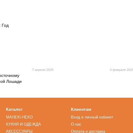
7 апреля 2025
4 февраля 202
осточному
ной Лошади
Каталог
Клиентам
МАНЕКІ-НЕКО
Вход в личный кабинет
КУХНЯ И ОДЕЖДА
О нас
АКСЕССУАРЫ
Оплата и доставка