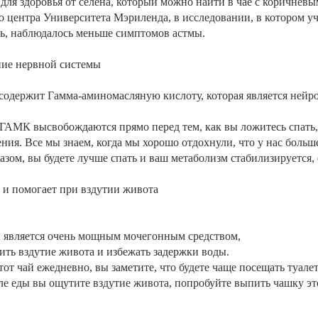
для здоровья от селена, который можно найти в чае с коричневым
центра Университета Мэриленда, в исследовании, в котором уч
ь,
наблюдалось меньше симптомов астмы.
яние нервной системы
содержит Гамма-аминомасляную кислоту, которая является нейр
АМК высвобождаются прямо перед тем, как вы ложитесь спать, и
ения. Все мы знаем, когда мы хорошо отдохнули, что у нас больш
зом, вы будете лучше спать и ваш метаболизм стабилизируется, 
 и помогает при вздутии живота
 является очень мощным мочегонным средством,
ить вздутие живота и избежать задержки воды.
тот чай ежедневно, вы заметите, что будете чаще посещать туале
ле еды вы ощутите вздутие живота,
попробуйте выпить чашку это