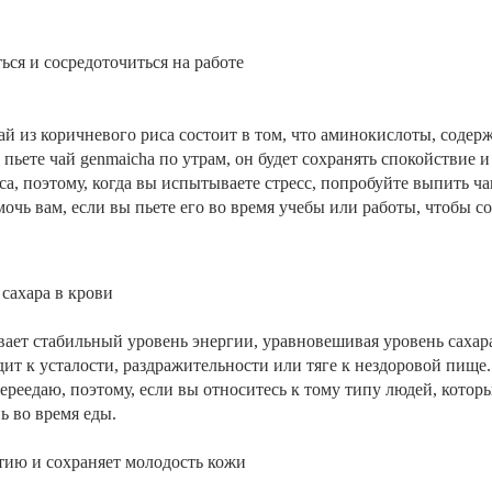
ься и сосредоточиться на работе
й из коричневого риса состоит в том, что аминокислоты, содерж
 пьете чай genmaicha по утрам, он будет сохранять
спокойствие и
са,
поэтому, когда вы испытываете стресс, попробуйте выпить ча
очь вам, если вы пьете его во время учебы или работы, чтобы 
сахара в крови
ает стабильный уровень энергии, уравновешивая уровень сахара
ит к усталости,
раздражительности или тяге к нездоровой пище.
ереедаю, поэтому, если вы относитесь к тому типу людей,
которы
ь во время еды.
етию и сохраняет молодость кожи