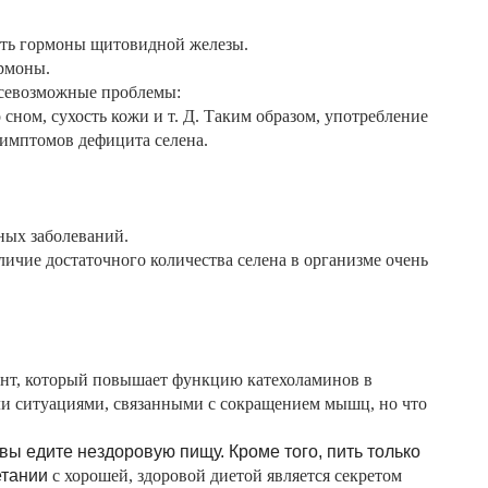
вать гормоны щитовидной железы.
ормоны.
 всевозможные проблемы:
 сном,
сухость кожи и т. Д. Таким образом, употребление
симптомов дефицита селена.
ных заболеваний.
ичие достаточного количества селена в организме очень
дант, который повышает функцию катехоламинов в
ли ситуациями,
связанными с сокращением мышц, но что
и вы едите нездоровую
пищу. Кроме того, пить только
етании
с хорошей, здоровой диетой является секретом