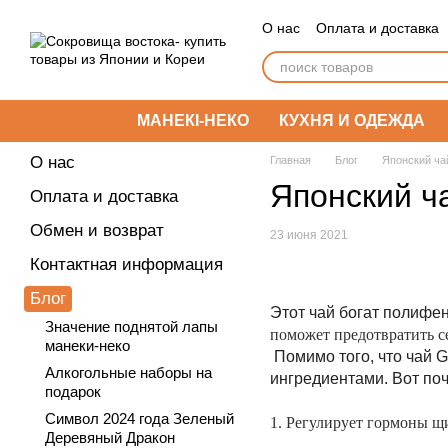
Перейти к основному контенту
О нас
Оплата и доставка
МАНЕКІ-НЕКО
КУХНЯ И ОДЕЖДА
О нас
Главная
Блог
Японский ча
Японский ч
Оплата и доставка
Обмен и возврат
23 июня 2021
Контактная информация
Блог
Этот чай богат полифен
Значение поднятой лапы
поможет предотвратить с
манеки-неко
Помимо того, что чай 
Алкогольные наборы на
ингредиентами. Вот поч
подарок
Символ 2024 года Зеленый
1. Регулирует гормоны 
Деревяный Дракон