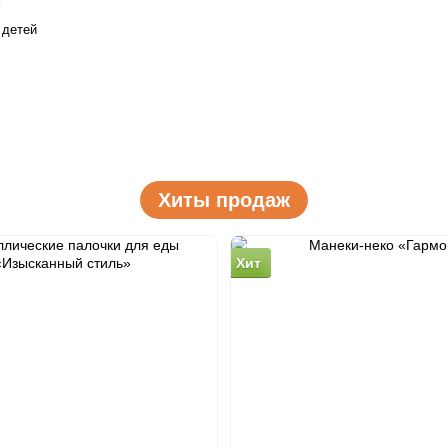
 детей
Хиты продаж
Хит