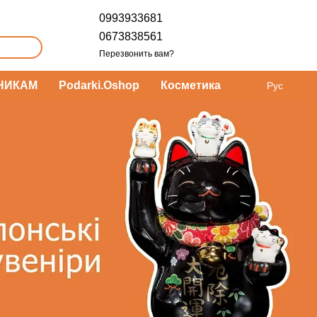
0993933681
0673838561
Перезвонить вам?
НИКАМ
Podarki.Oshop
Косметика
Рус