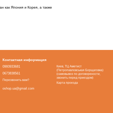
ан как Япония и Корея, а также
меющих богатую культуру и
Контактная информация
, косметику, товары для
0993933681
Киев, ТЦ Аметист
(Петропавловськая Борщаговка)
ествляется каждые 3 месяца. На
0673838561
(самовывоз по договорености,
звонить перед приездом)
Перезвонить вам?
Карта проезда
производстве продукции
oshop.ua@gmail.com
ты качества, постоянные