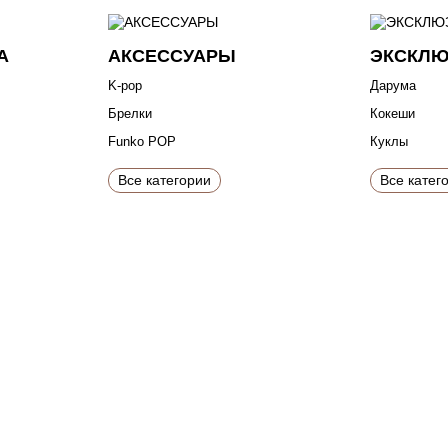
А
АКСЕССУАРЫ
ЭКСКЛ
K-pop
Дарума
Брелки
Кокеши
Funko POP
Куклы
Все категории
Все катег