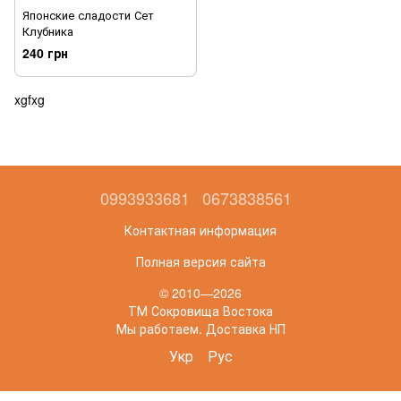
Японские сладости Сет
Клубника
240 грн
xgfxg
0993933681
0673838561
Контактная информация
Полная версия сайта
© 2010—2026
ТМ Сокровища Востока
Мы работаем. Доставка НП
Укр
Рус