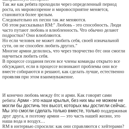
Так же как ребята проходили через определенный период
роста, их мировоззрение и мировосприятие меняется,
становится более зрелым.
Следовательно их песни так же меняются.
Об этом рассказывал RM:" Любовь - это способность. Люди
часто путают любовь и влюбленность. Что обычно делают
подростки? Они влюбляются.
Но если человек не может любить себя, своей изначальной
сути, он не способен любить других."
Многие армии делились, что через творчество бтс они смогли
научиться любить себя.
В процессе создания песен все члены команды открыто все
обсуждают, если в процессе возникают проблемы
они все
вместе собираются и решают, как сделать лучше, естественно
проявляя при этом взаимоуважение.
И конечно любовь между бтс и арми. Как говорят сами
ребята:
А
рми - это наши крылья, без них мы не можем не
могли бы достичь тех высот,
которых мы достигли сейчас.
Мы это смогли сделать только вместе, только
поддерживая
друг друга, и поэтому армии — это часть нашей жизни, это
наша вода и воздух…
RM в интервью спросили: как они справляются с хейтерами?