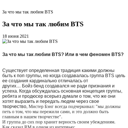
За что мы так любим BTS
За что мы так любим BTS
18 июня 2021
За что мы так любим BTS? Или в чем феномен BTS?
Существует
определенная традиция какими должны
быть к поп группы, но когда создавалась группа BTS цель
ее создания кардинально отличалась от
других…
Бойз
бенд создавался не ради признания и
успеха. Когда обсуждалась основная концепция группы,
ребята и продюсер всерьез думали о том, что же они
хотят выразить и передать людям через свое
творчество,
Мистер Бэнг всегда подчеркивал: "мы должны
петь о том, что мы пережили сами, и это должно быть
главным в нашем творчестве"
.
И группа до сих пор хранит верность своим убеждениям.
Как сказал RM в одном из интервью: