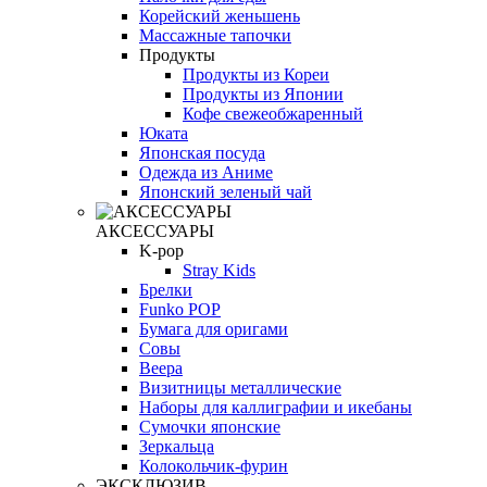
Корейский женьшень
Массажные тапочки
Продукты
Продукты из Кореи
Продукты из Японии
Кофе свежеобжаренный
Юката
Японская посуда
Одежда из Аниме
Японский зеленый чай
АКСЕССУАРЫ
K-pop
Stray Kids
Брелки
Funko POP
Бумага для оригами
Совы
Веера
Визитницы металлические
Наборы для каллиграфии и икебаны
Сумочки японские
Зеркальца
Колокольчик-фурин
ЭКСКЛЮЗИВ