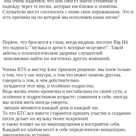
Мы очень надеемся, что они смогут найти утешение и
надежду через те песни, которые им близки и понятны.
Слушатели могут соотносить с ними свои переживания.
Это и
есть причина на по которой мы исполняем наши песни"
Первое, что бросается в глаза, когда видишь логотип Big Hit
это надпись: "музыка и артист, которые исцеляют". Такой
заботы о психологическом здоровье слушателей
невозможно найти на логотипах других компаний.
Члены BTS и мистер Бэнг приняли решение: мы поем только
о том, что у нас внутри, о том что может помочь другим,
говорить о том, в чём действительно
нуждается этот мир, и особенно подростки.
Ведь жизнь очень иронична и нестабильна по своей сути, а
особенно в подростковом возрасте: сомнения в себе, иногда
мы хотим жить иногда умереть:
эмоции меняются каждый день и каждый час.
То что БТС все вместе стараются принять участие в создании
песен делает их музыку более искренней
и также влияет на их мироощущения и восприятие себя.
Каждый их альбом несет в себе определенную концепцию,
завершенную историю.