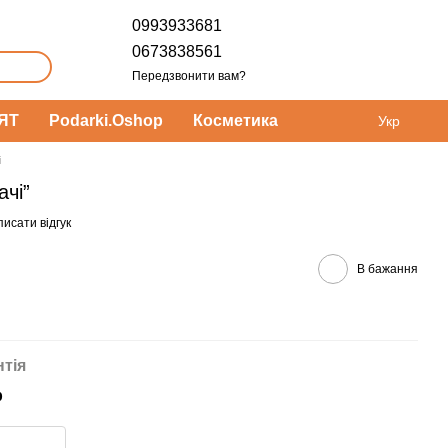
0993933681
0673838561
Передзвонити вам?
ЯТ
Podarki.Oshop
Косметика
Укр
і
ачі”
исати відгук
В бажання
нтія
р