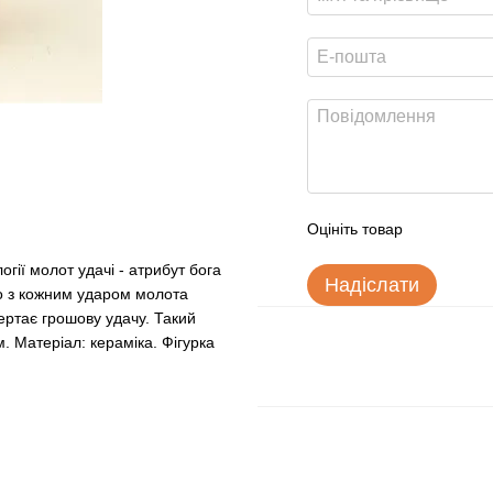
Оцініть товар
гії молот удачі - атрибут бога
Надіслати
що з кожним ударом молота
ертає грошову удачу. Такий
м. Матеріал: кераміка. Фігурка