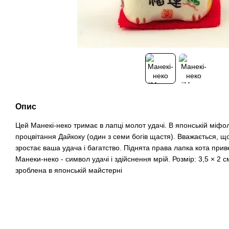
Опис
Цей Манекі-неко тримає в лапці молот удачі. В японській міфоло
процвітання Дайкоку (один з семи богів щастя). Вважається, 
зростає ваша удача і багатство. Піднята права лапка кота прив
Манеки-неко - символ удачі і здійснення мрій. Розмір: 3,5 × 2 с
зроблена в японській майстерні