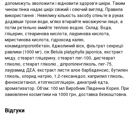
допоможуть зволожити і відновити здоров'я шкіри. Таким
чином пінка надає шкірі свіжий і сяючий вигляд. Правила
використання : Невелику кількість засобу спіньте в руках
додавши трохи води, м'яко втирайте масажуючи лице, а
потім ретельно змийте теплою водою. Склад: Вода,
гліцерин, стеаринова кислота, лауринова кислота,
міристинова кислота, гідроксид калію,
кокамідопропілбетаїн, бджолиний віск, фільтрат секреції
равлики (1000 мг), сік Betula platyphylla japonica, екстракт
меду, стеарат гліцерину, стеарат пег-100, дистеарат
гліколю, стеарат гліколю , діпропіленгліколь, пег-75,
лаурамид ДЕА, екстракт листя алое барбаденсис, бутилен
гліколь, хлорид натрію, 1,2-гексанедол, каприлил гліколь,
феноксіетанол, етілгексілгліцерін, динатрий едта,
ароматизатор. Об'єм: 100 мл Виробник Південна Корея. При
замовленні косметики на 1000 грн, доставка безкоштовна.
Відгуки