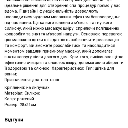
ідеальне рішення для створення спа-процедур прямо у вас
вдома. Її дизайн і функціональність дозволяють
насолодитися чудовим масажним ефектом безпосередньо
під час ванни. Щітка виготовлена з м'якого та гнучкого
силікону, який ніжно масажує шкіру, сприяючи поліпшенню
кровообігу та зняття м'язової напруги. Основною перевагою
цієї масажної щітки є її здатність забезпечити релаксацію
та комфорт. Ви зможете розслабитись та насолодитися
моментом завдяки приємному масажу, який допомагає
зняти напругу після довгого дня. Крім того, силіконова щітка
ефективно очищає та оновлює шкіру, допомагаючи зберегти
її здоровою та сяючою. Характеристики: Тип: щітка для
ванни;
Призначення: для тіла та ніг
Кріплення: на липучках;
Матеріал: Силікон;
Колір: рожевий
Розмір: 28х21см
Відгуки