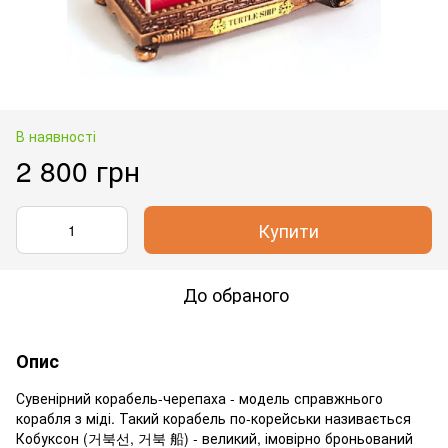
В наявності
2 800 грн
Купити
До обраного
Опис
Сувенірний корабель-черепаха - модель справжнього
корабля з міді. Такий корабель по-корейськи називається
Кобуксон (거북선, 거북 船) - великий, імовірно броньований