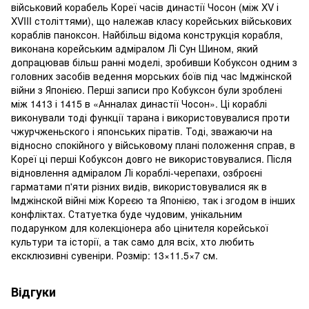
військовий корабель Кореї часів династії Чосон (між XV і
XVIII століттями), що належав класу корейських військових
кораблів паноксон. Найбільш відома конструкція корабля,
виконана корейським адміралом Лі Сун Шином, який
допрацював більш ранні моделі, зробивши Кобуксон одним з
головних засобів ведення морських боїв під час Імджінской
війни з Японією. Перші записи про Кобуксон були зроблені
між 1413 і 1415 в «Анналах династії Чосон». Ці кораблі
виконували тоді функції тарана і використовувалися проти
чжурчженьского і японських піратів. Тоді, зважаючи на
відносно спокійного у військовому плані положення справ, в
Кореї ці перші Кобуксон довго не використовувалися. Після
відновлення адміралом Лі кораблі-черепахи, озброєні
гарматами п'яти різних видів, використовувалися як в
Імджінской війні між Кореєю та Японією, так і згодом в інших
конфліктах. Статуетка буде чудовим, унікальним
подарунком для колекціонера або цінителя корейської
культури та історії, а так само для всіх, хто любить
ексклюзивні сувеніри. Розмір: 13×11.5×7 см.
Відгуки