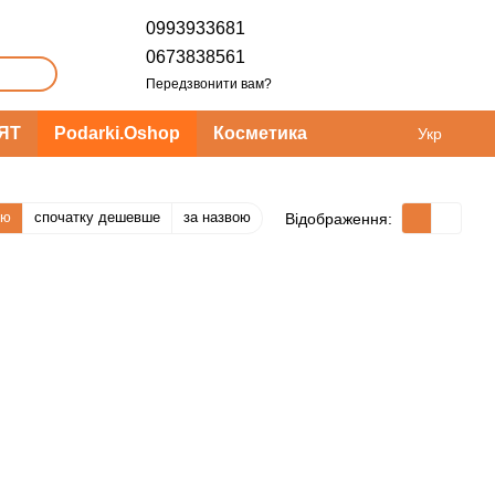
0993933681
0673838561
Передзвонити вам?
ЯТ
Podarki.Oshop
Косметика
Укр
тю
спочатку дешевше
за назвою
Відображення: