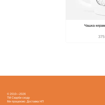
Чашка керам
375
© 2010—2026
ТМ Скарби сходу
Ми працюємо. Доставка НП