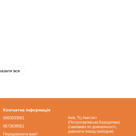
казати все
Контактна інформація
0993933681
Київ, ТЦ Аметист
(Петропавлівська Борщагівка)
0673838561
(самовивіз по домовленості,
дзвонити перед приїздом)
Передзвонити вам?