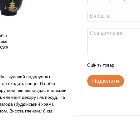
Оцініть товар
ї» - чудовий подарунок і
Надіслати
 де сходить сонце. В набір
зручний, він відповідає японській
к елемент декору і як посуд. На
пагода (буддійський храм),
ом. Висота глечика: 8 см.