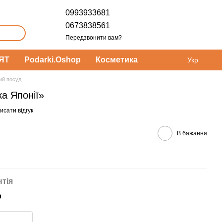
0993933681
0673838561
Передзвонити вам?
ЯТ
Podarki.Oshop
Косметика
Укр
ий посуд
ка Японії»
исати відгук
В бажання
нтія
р