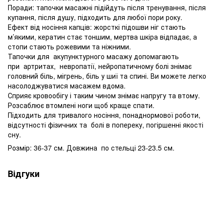
Поради: тапочки масажні підійдуть після тренування, після
купання, після душу, підходить для любої пори року.
Ефект від носіння капців: жорсткі підошви ніг стають
м’якими, кератин стає тоншим, мертва шкіра відпадає, а
стопи стають рожевими та ніжними.
Тапочки для акупунктурного масажу допомагають
при артритах, невропатії, нейропатичному болі знімає
головний біль, мігрень, біль у шиї та спині. Ви можете легко
насолоджуватися масажем вдома.
Сприяє кровообігу і таким чином знімає напругу та втому.
Розсаблює втомлені ноги щоб краще спати.
Підходить для тривалого носіння, понаднормової роботи,
відсутності фізичних та болі в попереку, погіршенні якості
сну.
Розмір: 36-37 см. Довжина по стельці 23-23.5 см.
Відгуки