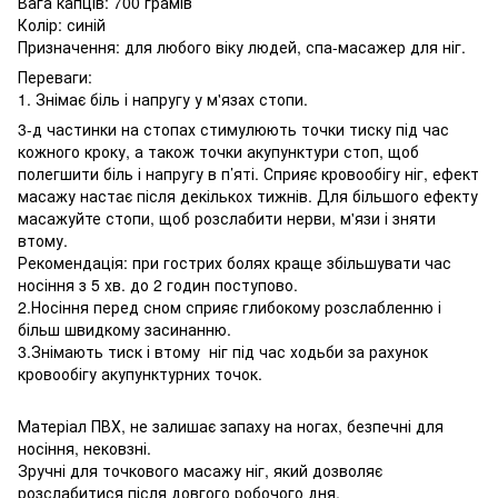
Вага капців: 700 грамів
Колір: синій
Призначення: для любого віку людей, спа-масажер для ніг.
Переваги:
1. Знімає біль і напругу у м'язах стопи.
3-д частинки на стопах стимулюють точки тиску під час
кожного кроку, а також точки акупунктури стоп, щоб
полегшити біль і напругу в п’яті. Сприяє кровообігу ніг, ефект
масажу настає після декількох тижнів. Для більшого ефекту
масажуйте стопи, щоб розслабити нерви, м'язи і зняти
втому.
Рекомендація: при гострих болях краще збільшувати час
носіння з 5 хв. до 2 годин поступово.
2.Носіння перед сном сприяє глибокому розслабленню і
більш швидкому засинанню.
3.Знімають тиск і втому ніг під час ходьби за рахунок
кровообігу акупунктурних точок.
Матеріал ПВХ, не залишає запаху на ногах, безпечні для
носіння, нековзні.
Зручні для точкового масажу ніг, який дозволяє
розслабитися після довгого робочого дня.