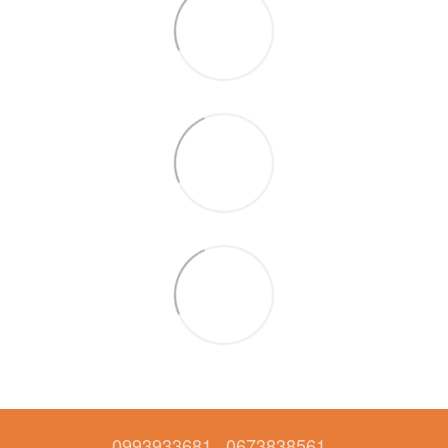
0993933681
0673838561