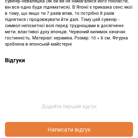
сувенір-неваляшка (як би ви не намагалися його покласти,
він все-одно буде підніматися). В Японії є приказка сенс якої
в тому, що якщо ти 7 разів впав, то потрібно 8 разів
піднятися і продовжувати йти далі. Тому цей сувенір -
символ непохитної волі перед труднощами в досягненні
мети, властивої духу японців. Червоний килимок означає
гостинність. Матеріал: кераміка. Розмір: 10 × 6 см. Фігурка
зроблена в японській майстерні
Відгуки
Додайте перший відгук
Написати відгук