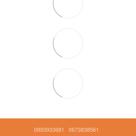
0993933681
0673838561