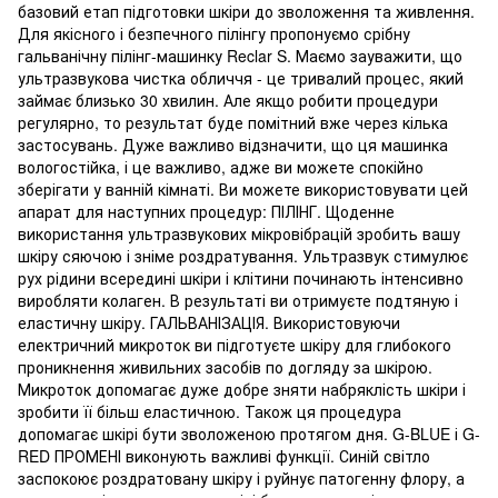
базовий етап підготовки шкіри до зволоження та живлення.
Для якісного і безпечного пілінгу пропонуємо срібну
гальванічну пілінг-машинку Reclar S. Маємо зауважити, що
ультразвукова чистка обличчя - це тривалий процес, який
займає близько 30 хвилин. Але якщо робити процедури
регулярно, то результат буде помітний вже через кілька
застосувань. Дуже важливо відзначити, що ця машинка
вологостійка, і це важливо, адже ви можете спокійно
зберігати у ванній кімнаті. Ви можете використовувати цей
апарат для наступних процедур: ПІЛІНГ. Щоденне
використання ультразвукових мікровібрацій зробить вашу
шкіру сяючою і зніме роздратування. Ультразвук стимулює
рух рідини всередині шкіри і клітини починають інтенсивно
виробляти колаген. В результаті ви отримуєте подтяную і
еластичну шкіру. ГАЛЬВАНІЗАЦІЯ. Використовуючи
електричний микроток ви підготуєте шкіру для глибокого
проникнення живильних засобів по догляду за шкірою.
Микроток допомагає дуже добре зняти набряклість шкіри і
зробити її більш еластичною. Також ця процедура
допомагає шкірі бути зволоженою протягом дня. G-BLUE і G-
RED ПРОМЕНІ виконують важливі функції. Синій світло
заспокоює роздратовану шкіру і руйнує патогенну флору, а