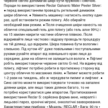
червоне світло допомагає шкірі бути пружною і сяючою.
Поради по використанню Reclar Galvanic Water Peeler Silver:
● перед використанням проведіть ретельний демакіяж
шкіри обличчя. ● Увімкніть машинку і натисніть кнопку один
раз, щоб встановити режим пілінгу. Або обирайте
необхідний вам режим. ● Після очищення шкіри нанесіть на
обличчя спеціальний гель для пілінгу (або гель алое 99%) і
на 15 хвилин накрити частини обличчя плівкою. Після
відкривайте лице частково і відразу проводьте процедуру
на тій ділянці, що відкрили. Шкіра повинна бути вологим і
слизькою. Під кутом 45° дуже повільними і поступальними
рухами рухайте апарат від зовнішнього краю лиця до
середини, доки на обличчі не залишиться вологи. ● Ліфтинг
робіть використовуючи червоне світло G-red. На відміну від
пілінгу, ліфтинг потрібно робити в протилежну сторону від
центру обличчя по масажних лініях. ● Пилинг можете робити
1-2 рази на тиждень, або ж чередувати пилинг и лифтинг. ●
Синє світло можете використовувати точково на запалені
ділянки шкіри, але якщо таких ділянок багато, то не
потрібно користуватися цим апаратом. Протипоказання
використання Reclar S: серйозна форма акне, невралгії і
лицьової парез, хронічні мігрені, онкологічні захворювання.
Характеристики прибора: • Модель: RECLAR • Вага: 90 гр •