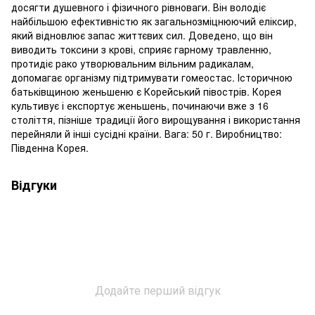
досягти душевного і фізичного рівноваги. Він володіє
найбільшою ефективністю як загальнозміцнюючий еліксир,
який відновлює запас життєвих сил. Доведено, що він
виводить токсини з крові, сприяє гарному травленню,
протидіє рако утворювальним вільним радикалам,
допомагає організму підтримувати гомеостас. Історичною
батьківщиною женьшеню є Корейський півострів. Корея
культивує і експортує женьшень, починаючи вже з 16
століття, пізніше традиції його вирощування і використання
перейняли й інші сусідні країни. Вага: 50 г. Виробництво:
Південна Корея.
Відгуки
Додайте перший відгук