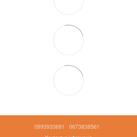
0993933681
0673838561