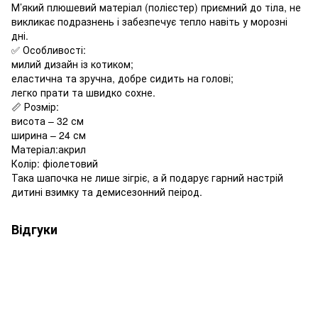
М’який плюшевий матеріал (полієстер) приємний до тіла, не
викликає подразнень і забезпечує тепло навіть у морозні
дні.
✅ Особливості:
милий дизайн із котиком;
еластична та зручна, добре сидить на голові;
легко прати та швидко сохне.
📏 Розмір:
висота – 32 см
ширина – 24 см
Матеріал:акрил
Колір: фіолетовий
Така шапочка не лише зігріє, а й подарує гарний настрій
дитині взимку та демисезонний пеірод.
Відгуки