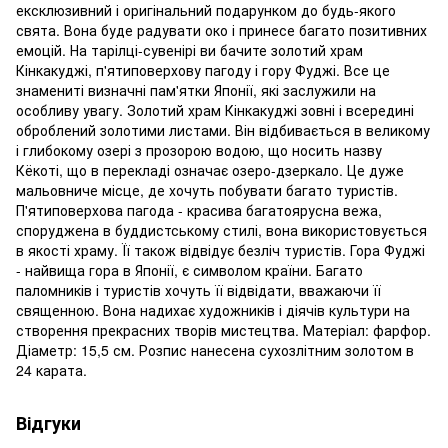
ексклюзивний і оригінальний подарунком до будь-якого
свята. Вона буде радувати око і принесе багато позитивних
емоцій. На тарілці-сувенірі ви бачите золотий храм
Кінкакуджі, п'ятиповерхову пагоду і гору Фуджі. Все це
знамениті визначні пам'ятки Японії, які заслужили на
особливу увагу. Золотий храм Кінкакуджі зовні і всередині
оброблений золотими листами. Він відбивається в великому
і глибокому озері з прозорою водою, що носить назву
Кёкоті, що в перекладі означає озеро-дзеркало. Це дуже
мальовниче місце, де хочуть побувати багато туристів.
П'ятиповерхова пагода - красива багатоярусна вежа,
споруджена в буддистському стилі, вона використовується
в якості храму. Її також відвідує безліч туристів. Гора Фуджі
- найвища гора в Японії, є символом країни. Багато
паломників і туристів хочуть її відвідати, вважаючи її
священною. Вона надихає художників і діячів культури на
створення прекрасних творів мистецтва. Матеріал: фарфор.
Діаметр: 15,5 см. Розпис нанесена сухозлітним золотом в
24 карата.
Відгуки