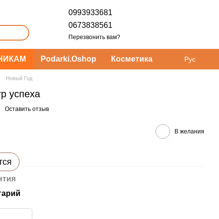
0993933681
0673838561
Перезвонить вам?
НИКАМ
Podarki.Oshop
Косметика
Рус
Новый Год
гр успеха
Оставить отзыв
В желания
тся
нтия
тарий