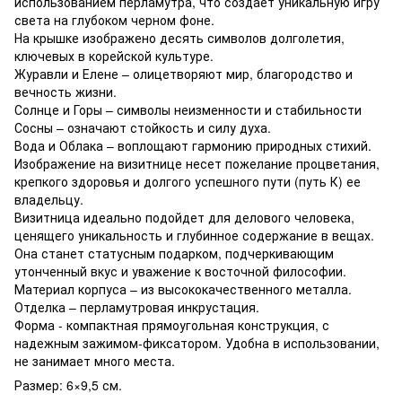
использованием перламутра, что создает уникальную игру
света на глубоком черном фоне.
На крышке изображено десять символов долголетия,
ключевых в корейской культуре.
Журавли и Елене – олицетворяют мир, благородство и
вечность жизни.
Солнце и Горы – символы неизменности и стабильности
Сосны – означают стойкость и силу духа.
Вода и Облака – воплощают гармонию природных стихий.
Изображение на визитнице несет пожелание процветания,
крепкого здоровья и долгого успешного пути (путь К) ее
владельцу.
Визитница идеально подойдет для делового человека,
ценящего уникальность и глубинное содержание в вещах.
Она станет статусным подарком, подчеркивающим
утонченный вкус и уважение к восточной философии.
Материал корпуса – из высококачественного металла.
Отделка – перламутровая инкрустация.
Форма - компактная прямоугольная конструкция, с
надежным зажимом-фиксатором. Удобна в использовании,
не занимает много места.
Размер: 6×9,5 см.