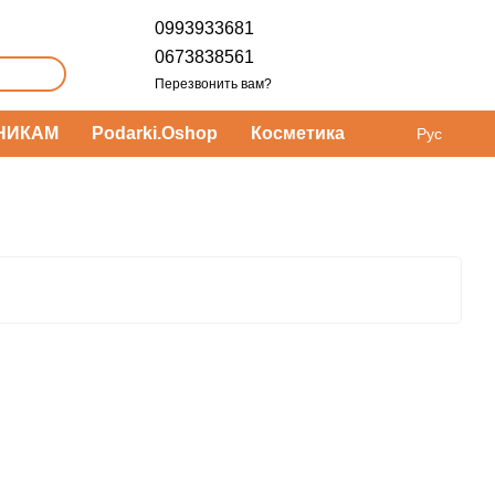
0993933681
0673838561
Перезвонить вам?
НИКАМ
Podarki.Oshop
Косметика
Рус