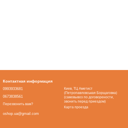
Контактная информация
0993933681
Киев, ТЦ Аметист
(Петропавловськая Борщаговка)
0673838561
(самовывоз по договорености,
звонить перед приездом)
Перезвонить вам?
Карта проезда
oshop.ua@gmail.com