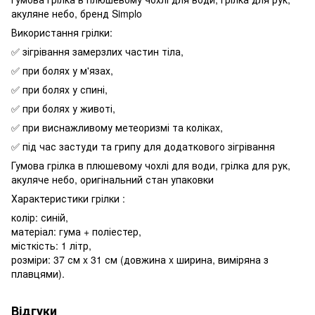
акуляне небо, бренд Simplo
Використання грілки:
✅ зігрівання замерзлих частин тіла,
✅ при болях у м'язах,
✅ при болях у спині,
✅ при болях у животі,
✅ при виснажливому метеоризмі та коліках,
✅ під час застуди та грипу для додаткового зігрівання
Гумова грілка в плюшевому чохлі для води, грілка для рук,
акуляче небо, оригінальний стан упаковки
Характеристики грілки :
колір: синій,
матеріал: гума + поліестер,
місткість: 1 літр,
розміри: 37 см x 31 см (довжина x ширина, виміряна з
плавцями).
Відгуки