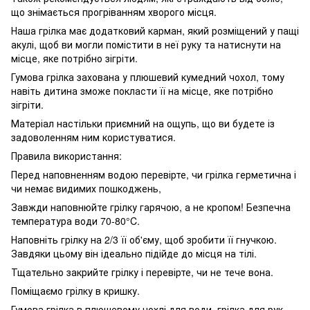
що знімається прогріванням хворого місця.
Наша грілка має додатковий карман, який розміщений у пащі
акулі, щоб ви могли помістити в неї руку та натиснути на
місце, яке потрібно зігріти.
Гумова грілка захована у плюшевий кумедний чохол, тому
навіть дитина зможе покласти її на місце, яке потрібно
зігріти.
Матеріал настільки приємний на ощупь, що ви будете із
задоволенням ним користуватися.
Правила використання:
Перед наповненням водою перевірте, чи грілка герметична і
чи немає видимих пошкоджень,
Завжди наповнюйте грілку гарячою, а не кропом! Безпечна
температура води 70-80°C.
Наповніть грілку на 2/3 її об'єму, щоб зробити її гнучкою.
Завдяки цьому він ідеально підійде до місця на тілі.
Тщательно закрийте грілку і перевірте, чи не тече вона.
Поміщаємо грілку в кришку.
Гумова грілка в плюшевому чохлі для води, грілка для рук,